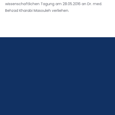
wissenschaftlichen Tagung am 28.05.2016 an Dr. med.
Behzad Kharabi Masouleh verliehen.